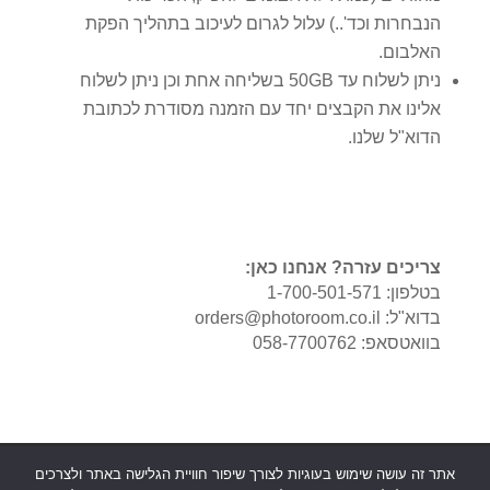
הנבחרות וכד'..) עלול לגרום לעיכוב בתהליך הפקת
האלבום.
ניתן לשלוח עד 50GB בשליחה אחת וכן ניתן לשלוח
אלינו את הקבצים יחד עם הזמנה מסודרת לכתובת
הדוא"ל שלנו.
צריכים עזרה? אנחנו כאן:
בטלפון: 1-700-501-571
בדוא"ל: orders@photoroom.co.il
בוואטסאפ: 058-7700762
דף הבית
תנאי שימוש
הצהרת נגישות
אתר זה עושה שימוש בעוגיות לצורך שיפור חוויית הגלישה באתר ולצרכים